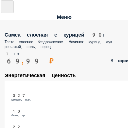
Меню
Самса слоеная с курицей 90г
Тесто слоеное бездрожжевое. Начинка: курица, лук репчатый, соль, пер
1 шт.
69,99 ₽
В корз
Энергетическая ценность
327
калории, ккал.
10
белки, гр.
22
жиры, гр.