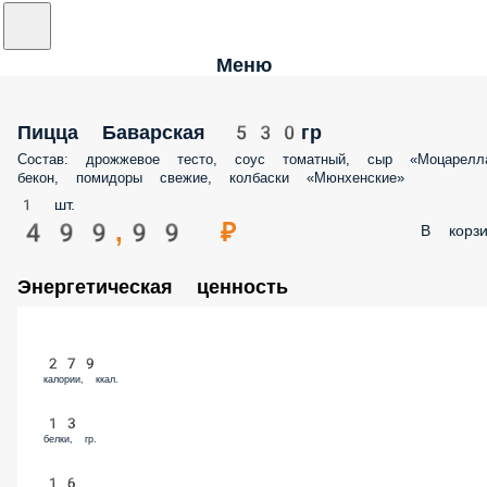
Меню
Пицца Баварская 530гр
Состав: дрожжевое тесто, соус томатный, сыр «Моцарелла
бекон, помидоры свежие, колбаски «Мюнхенские»
1 шт.
499,99 ₽
В корзи
Энергетическая ценность
279
калории, ккал.
13
белки, гр.
16