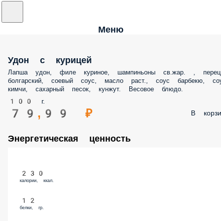
Меню
Удон с курицей
Лапша удон, филе куриное, шампиньоны св.жар. , перец
болгарский, соевый соус, масло раст., соус барбекю, со
кимчи, сахарный песок, кунжут. Весовое блюдо.
100 г.
79,99 ₽
В корзи
Энергетическая ценность
230
калории, ккал.
12
белки, гр.